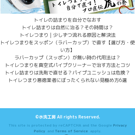
トイレの詰まりを自分でなおす
トイレ詰まりは自然に治る？その時間は？
トイレつまり | 少しずつ流れる原因と解決法
トイレつまりをスッポン（ラバーカップ）で直す【選び方・使
い方】
ラバーカップ（スッポン）が無い時の代用法は？
トイレつまりを真空式パイプクリーナーで治す方法とコツ
トイレ詰まりは洗剤で直せる？パイプユニッシュは危険？
トイレつまり悪徳業者にぼったくられない見極め方6選
©水洗工房 All rights Reserved.
This site is protected by reCAPTCHA and the Google
Privacy
Policy
and
Terms of Service
apply.