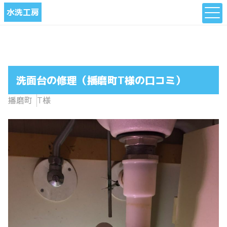
水洗工房
洗面台の修理（播磨町T様の口コミ）
播磨町
T様