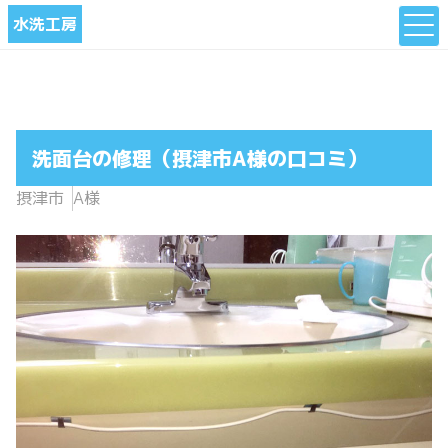
水洗工房
洗面台の修理（摂津市A様の口コミ）
摂津市
A様