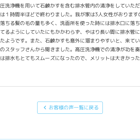
圧洗浄機を用いて石鹸かすを含む排水管内の清浄をしていただ
は１時間半ほどで終わりました。我が家は3人女性がおります
落ちる髪の毛の量も多く、洗面所を使った時には排水口に落ち
てるようにしていたにもかかわらず、やはり長い間に排水管に
たようです。また、石鹸かすも意外に溜まりやすいと、来てい
のスタッフさんから聞きました。高圧洗浄機での清浄が功を奏
は排水もとてもスムーズになったので、メリットは大きかった
chevron_left
お客様の声一覧に戻る