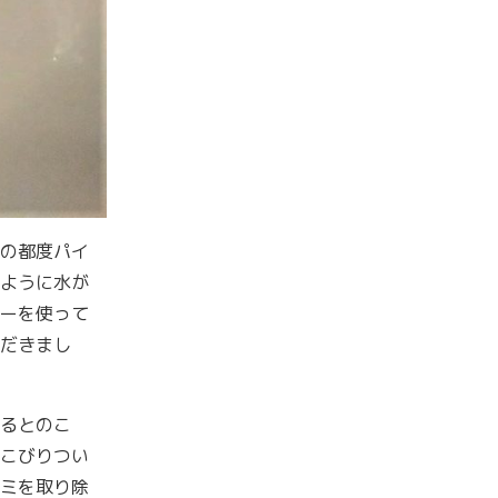
の都度パイ
ように水が
ーを使って
だきまし
るとのこ
こびりつい
ミを取り除