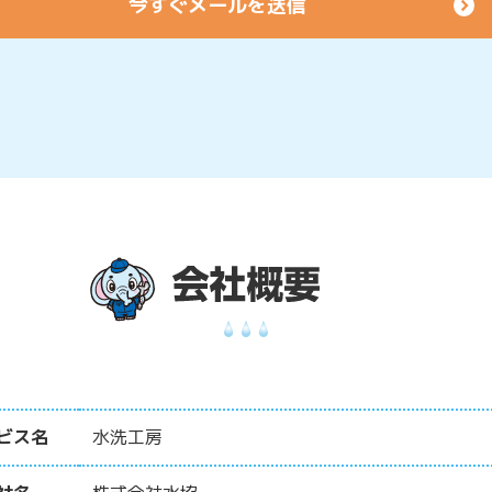
ビス名
水洗工房