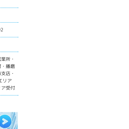
2
営業所・
付・播磨
市支店・
エリア
リア受付