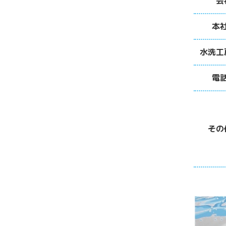
会
本
水洗工
電
その