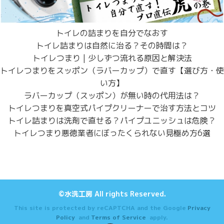
トイレの詰まりを自分でなおす
トイレ詰まりは自然に治る？その時間は？
トイレつまり | 少しずつ流れる原因と解決法
トイレつまりをスッポン（ラバーカップ）で直す【選び方・使
い方】
ラバーカップ（スッポン）が無い時の代用法は？
トイレつまりを真空式パイプクリーナーで治す方法とコツ
トイレ詰まりは洗剤で直せる？パイプユニッシュは危険？
トイレつまり悪徳業者にぼったくられない見極め方6選
©水洗工房 All rights Reserved.
This site is protected by reCAPTCHA and the Google
Privacy
Policy
and
Terms of Service
apply.