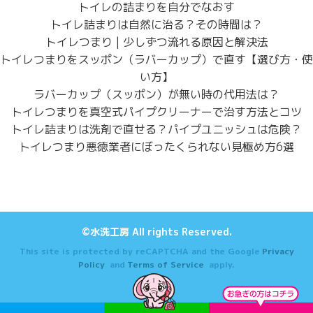
トイレの詰まりを自分でなおす
トイレ詰まりは自然に治る？その時間は？
トイレつまり | 少しずつ流れる原因と解決法
トイレつまりをスッポン（ラバーカップ）で直す【選び方・使
い方】
ラバーカップ（スッポン）が無い時の代用法は？
トイレつまりを真空式パイプクリーナーで治す方法とコツ
トイレ詰まりは洗剤で直せる？パイプユニッシュは危険？
トイレつまり悪徳業者にぼったくられない見極め方6選
©水洗工房 All rights Reserved.
This site is protected by reCAPTCHA and the Google
Privacy
Policy
and
Terms of Service
apply.