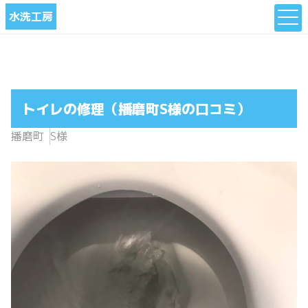
水洗工房
トイレの修理（播磨町S様の口コミ）
播磨町
S様