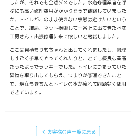
したが、それでも全然ダメでした。水道修理業者を呼
ぶにも高い修理費用がかかりそうで躊躇していました
が、トイレがこのまま使えない事態は避けたいという
ことで、結局、ネット検索して一番上に出てきた水洗
工房さんに出張修理に来て欲しいと電話しました。
ここは見積もりもちゃんと出してくれましたし、修理
もすごく手早くやってくれたりと、とても優良な業者
だったようでラッキーでした。トイレにつまっていた
異物を取り出してもらえ、つまりが修理できたこと
で、現在もきちんとトイレの水が流れて問題なく使用
できています。
chevron_left
お客様の声一覧に戻る