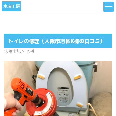
水洗工房
トイレの修理（大阪市旭区K様の口コミ）
大阪市旭区
K様