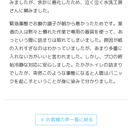
みましたが、余計に悪化したため、泣く泣く水洗工房
さんに頼みました。
緊急事態でお腹の調子が朝から悪かったためです。業
者の人は黙々と慣れた作業で専用の器具を使って、あ
っという間に詰まりは取れてしまいました。原因が紙
の入れすぎなのはわかっていましたが、あまり多量に
入れない方がいいと言われました。しかし、プロの終
始冷静な対応に安心しました。たかがトイレの詰まり
でしたが、突然このような事態になると人間はパニッ
クを起こすということが身に染みて分かりました。
chevron_left
お客様の声一覧に戻る