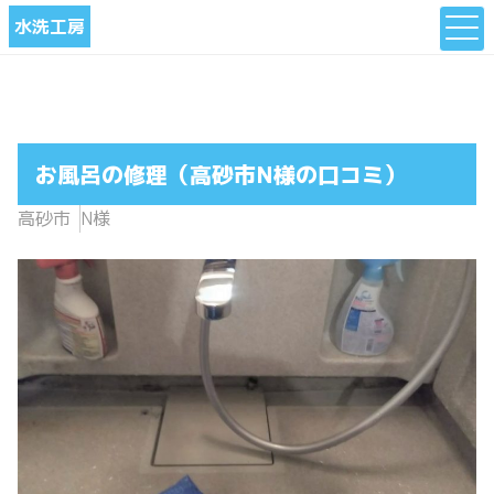
水洗工房
お風呂の修理（高砂市N様の口コミ）
高砂市
N様