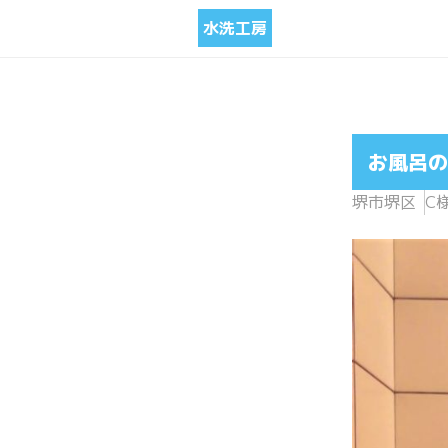
水洗工房
お風呂の
堺市堺区
C