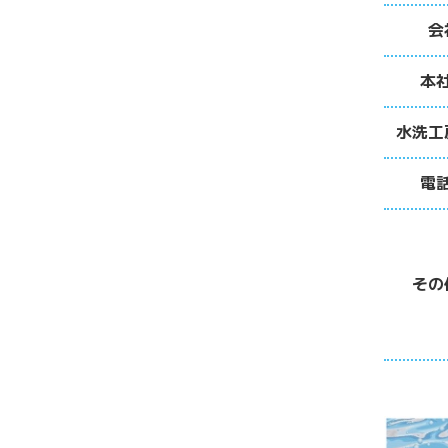
会
本
水洗工
電
その