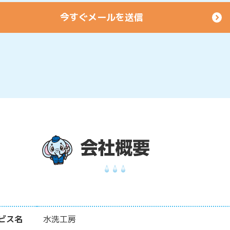
ビス名
水洗工房