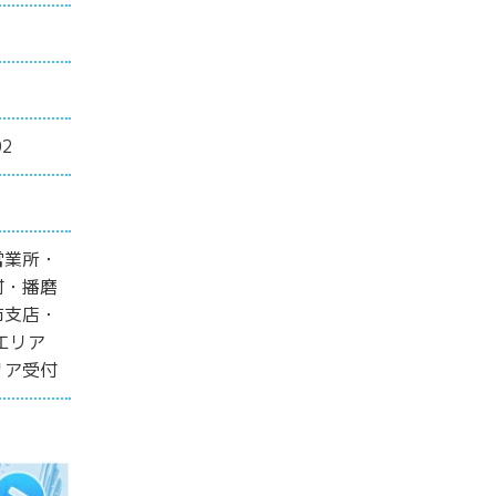
2
営業所・
付・播磨
市支店・
エリア
リア受付